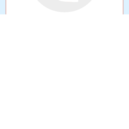
01
STEP
行きたいチケットのリセールに申し込む
02
STEP
抽選結果を待つ