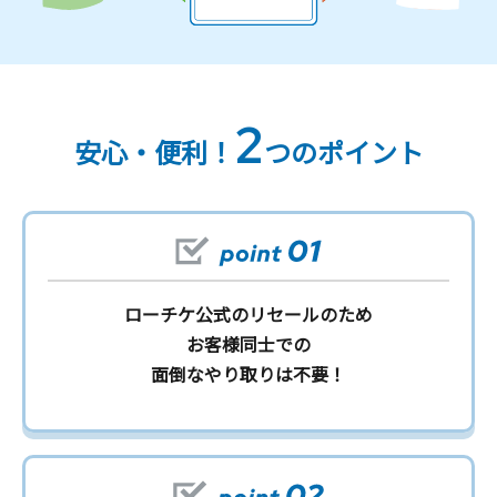
2
安心・便利！
つのポイント
ローチケ公式のリセールのため
お客様同士での
面倒なやり取りは不要！