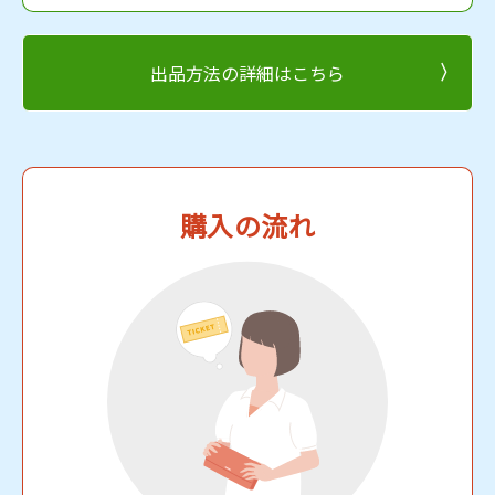
出品方法の詳細はこちら
購入の流れ