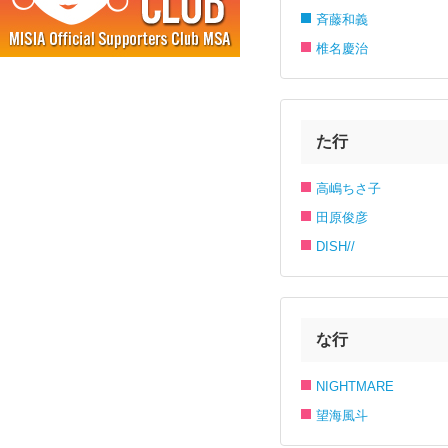
斉藤和義
椎名慶治
た行
高嶋ちさ子
田原俊彦
DISH//
な行
NIGHTMARE
望海風斗