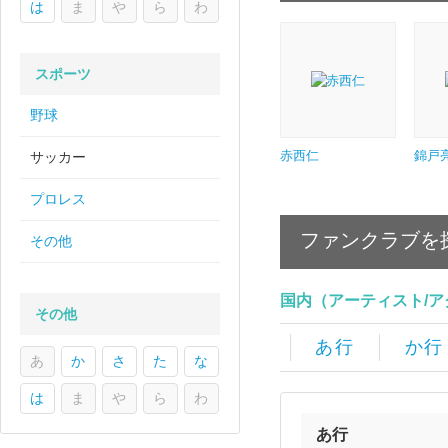
は
ま
や
ら
わ
スポーツ
野球
赤西仁
錦戸
サッカー
プロレス
ファンクラブを
その他
国内（アーティスト/
その他
あ行
か行
あ
か
さ
た
な
は
ま
や
ら
わ
あ行