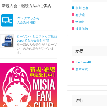
新規入会・継続方法のご案内
相川七瀬
有沙瞳
PC・スマホから
w-inds.
入会受付可能!
浦井健治
ローソン・ミニストップ店頭
Loppiでも入会受付可能
※一部の入会受付が「ローソ
ン」のみの場合がございま
か行
す。
the GazettE
倉木麻衣
さ行