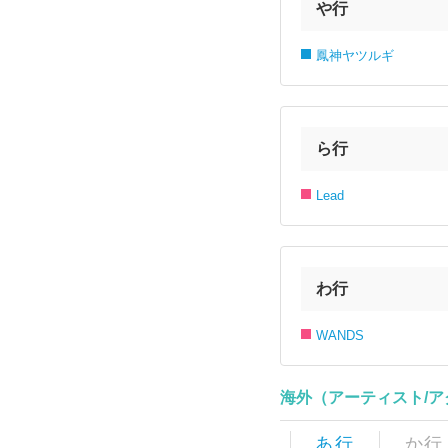
や行
鳳神ヤツルギ
ら行
Lead
わ行
WANDS
海外（アーティスト/
あ行
か行