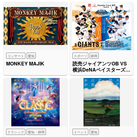
コンサート
愛知
スポーツ
静岡
MONKEY MAJIK
読売ジャイアンツOB VS
横浜DeNAベイスターズ
OB
クラシック
愛知・静岡
イベント
愛知