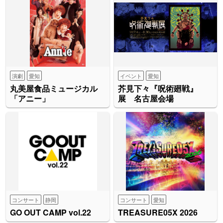
演劇
愛知
イベント
愛知
丸美屋食品ミュージカル
芥見下々『呪術廻戦』
「アニー」
展 名古屋会場
コンサート
静岡
コンサート
愛知
GO OUT CAMP vol.22
TREASURE05X 2026