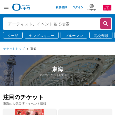
新規登録
ログイン
Language
クーザ
ヤングスキニー
ブルーマン
高校野球
チケットトップ
東海
東海
東海のチケットならローチケ
注目のチケット
東海の人気公演・イベント情報