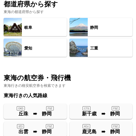
都道府県から探す
東海の都道府県から探す
岐阜
静岡
愛知
三重
東海の航空券・飛行機
東海行きの格安航空券を検索できます
東海行きの人気路線
OKD
FSZ
CTS
FSZ
丘珠 ➠ 静岡
新千歳 ➠ 静岡
IZO
FSZ
KOJ
FSZ
出雲 ➠ 静岡
鹿児島 ➠ 静岡