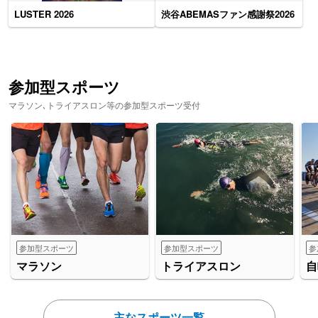
LUSTER 2026
渋谷ABEMASファン感謝祭2026
参加型スポーツ
マラソン､トライアスロン等の参加型スポーツ受付
参加型スポーツ
参加型スポーツ
参
マラソン
トライアスロン
自
主なスポーツ一覧