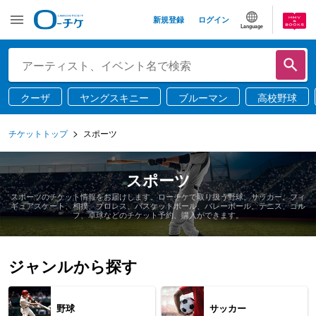
新規登録
ログイン
Language
クーザ
ヤングスキニー
ブルーマン
高校野球
チケットトップ
スポーツ
スポーツ
スポーツのチケット情報をお届けします。ローチケで取り扱う野球、サッカー、フィ
ギュアスケート、相撲、プロレス、バスケットボール、バレーボール、テニス、ゴル
フ、卓球などのチケット予約、購入ができます。
ジャンルから探す
野球
サッカー