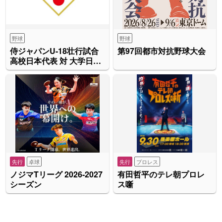
野球
野球
侍ジャパンU-18壮行試合
第97回都市対抗野球大会
高校日本代表 対 大学日本
代表
先行
卓球
先行
プロレス
ノジマTリーグ 2026-2027
有田哲平のテレ朝プロレ
シーズン
ス噺