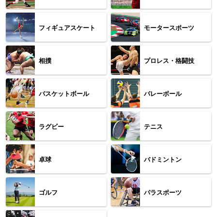
フィギュアスケート
モータースポーツ
相撲
プロレス・格闘技
バスケットボール
バレーボール
ラグビー
テニス
卓球
バドミントン
ゴルフ
パラスポーツ