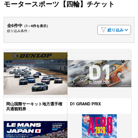
モータースポーツ【四輪】チケット
全6件中
（1～6件を表示）
絞り込み
絞り込み条件：
岡山国際サーキット地方選手権
D1 GRAND PRIX
共通観戦券