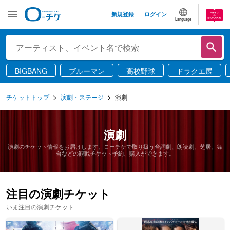
新規登録
ログイン
Language
BIGBANG
ブルーマン
高校野球
ドラクエ展
チケットトップ
演劇・ステージ
演劇
演劇
演劇のチケット情報をお届けします。ローチケで取り扱う台詞劇、朗読劇、芝居、舞
台などの観戦チケット予約、購入ができます。
注目の演劇チケット
いま注目の演劇チケット