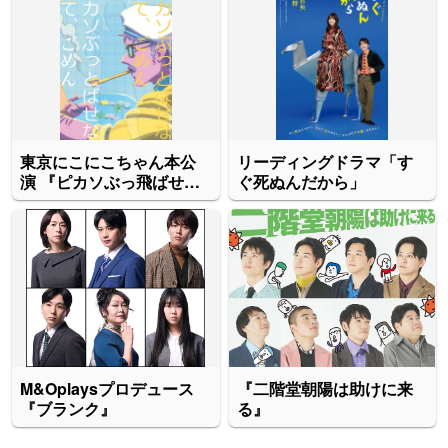
東京にこにこちゃん本公
リーディングドラマ「す
演 『ピカソぶっ飛ばせな
ぐ死ぬんだから」
くて、ごめん』
M&Oplaysプロデュース
『二階堂朝陽は助けに来
『ブランク』
る』