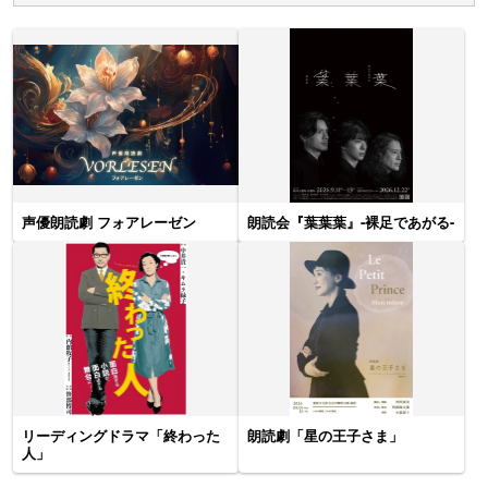
声優朗読劇 フォアレーゼン
朗読会『葉葉葉』-裸足であがる-
リーディングドラマ「終わった
朗読劇「星の王子さま」
人」