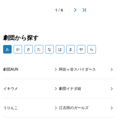
1 / 4
劇団から探す
あ
か
さ
た
な
は
ま
や
ら
劇団AUN
阿佐ヶ谷スパイダース
イキウメ
劇団イナダ組
うりんこ
江古田のガールズ