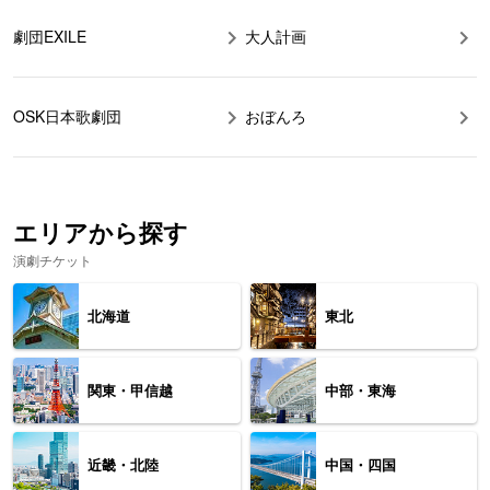
劇団EXILE
大人計画
OSK日本歌劇団
おぼんろ
エリアから探す
演劇チケット
北海道
東北
関東・甲信越
中部・東海
近畿・北陸
中国・四国