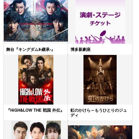
舞台『キングダムⅡ-継承-』
博多新劇座
『HiGH&LOW THE 戦国 外伝』
虹のかけら～もうひとりのジュ
ディ