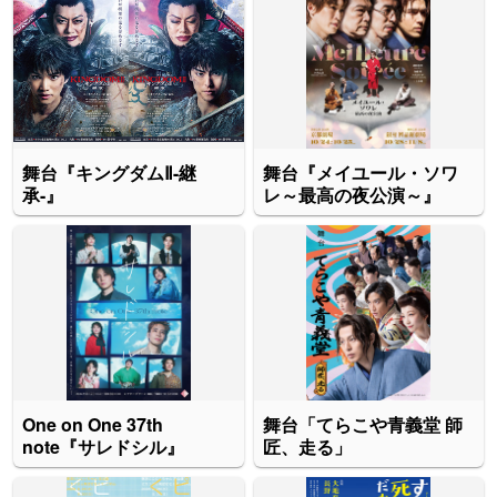
舞台『キングダムⅡ-継
舞台『メイユール・ソワ
承-』
レ～最高の夜公演～』
One on One 37th
舞台「てらこや青義堂 師
note『サレドシル』
匠、走る」