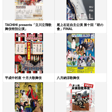
TACHIHI presents「立川立飛歌
尾上右近自主公演 第十回「研の
舞伎特別公演」
會」FINAL
平成中村座 十月大歌舞伎
八月納涼歌舞伎