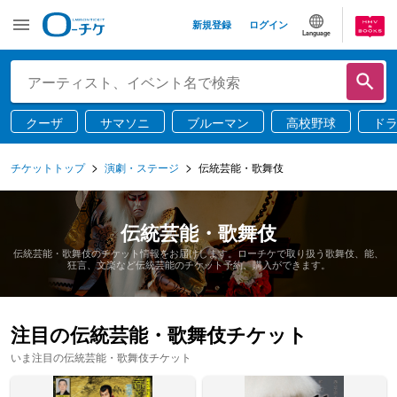
新規登録
ログイン
Language
クーザ
サマソニ
ブルーマン
高校野球
ド
チケットトップ
演劇・ステージ
伝統芸能・歌舞伎
伝統芸能・歌舞伎
伝統芸能・歌舞伎のチケット情報をお届けします。ローチケで取り扱う歌舞伎、能、
狂言、文楽など伝統芸能のチケット予約、購入ができます。
注目の伝統芸能・歌舞伎チケット
いま注目の伝統芸能・歌舞伎チケット