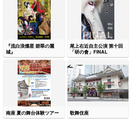
『流白浪燦星 碧翠の麗
尾上右近自主公演 第十回
城』
「研の會」FINAL
南座 夏の舞台体験ツアー
歌舞伎座