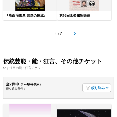
『流白浪燦星 碧翠の麗城』
第16回永楽館歌舞伎
1 / 2
伝統芸能・能・狂言、その他チケット
いま注目の能・狂言チケット
全7件中
（1～4件を表示）
絞り込み
絞り込み条件：