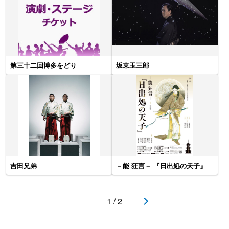
第三十二回博多をどり
坂東玉三郎
吉田兄弟
－能 狂言－ 『日出処の天子』
1 / 2